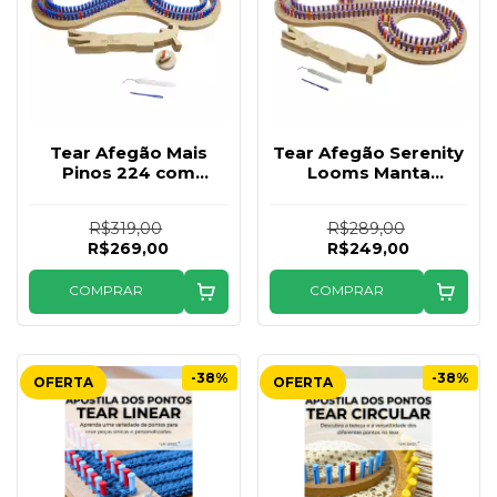
Tear Afegão Mais
Tear Afegão Serenity
Pinos 224 com
Looms Manta
Adaptador Meia
Cobertor Tapete Até
Gorro + Agulhas
2,50m
R$319,00
R$289,00
R$269,00
R$249,00
COMPRAR
COMPRAR
-38%
-38%