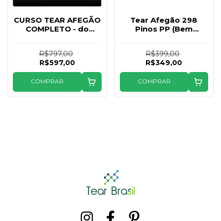
CURSO TEAR AFEGÃO
Tear Afegão 298
COMPLETO - do
Pinos PP (Bem
básico ao avançado
Próximos)
(Conteúdo em
R$797,00
R$399,00
Vídeos)
R$597,00
R$349,00
COMPRAR
COMPRAR