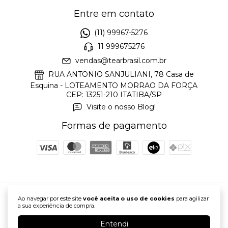
Entre em contato
(11) 99967-5276
11 999675276
vendas@tearbrasil.com.br
RUA ANTONIO SANJULIANI, 78 Casa de
Esquina - LOTEAMENTO MORRAO DA FORÇA
CEP: 13251-210 ITATIBA/SP
Visite o nosso Blog!
Formas de pagamento
Ao navegar por este site
você aceita o uso de cookies
para agilizar
Tear Manual - Loja Tear Brasil
a sua experiência de compra.
©2026. Tear Brasil - 24821148000155. Todos os direitos reservados.
Entendi