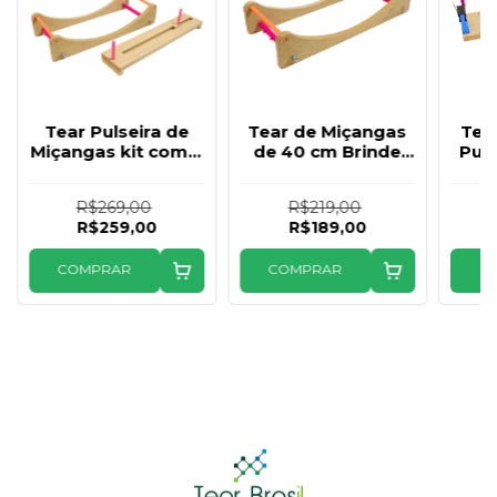
Tear Pulseira de
Tear de Miçangas
Tea
Miçangas kit com 3
de 40 cm Brinde
Puls
peças
Tricotin
R$269,00
R$219,00
R$259,00
R$189,00
COMPRAR
COMPRAR
C