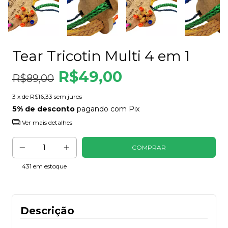
Tear Tricotin Multi 4 em 1
R$49,00
R$89,00
3
x de
R$16,33
sem juros
5% de desconto
pagando com Pix
Ver mais detalhes
431
em estoque
Descrição