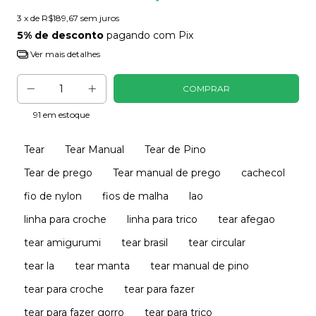
3
x de
R$189,67
sem juros
5% de desconto
pagando com Pix
Ver mais detalhes
91
em estoque
Tear
Tear Manual
Tear de Pino
Tear de prego
Tear manual de prego
cachecol
fio de nylon
fios de malha
lao
linha para croche
linha para trico
tear afegao
tear amigurumi
tear brasil
tear circular
tear la
tear manta
tear manual de pino
tear para croche
tear para fazer
tear para fazer gorro
tear para trico