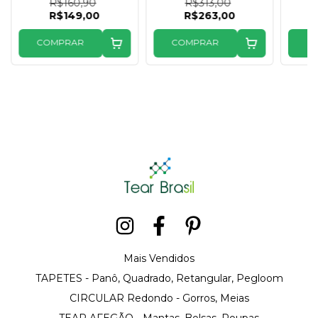
R$160,90
R$313,00
agulha
R$149,00
R$263,00
COMPRAR
COMPRAR
C
Mais Vendidos
TAPETES - Panô, Quadrado, Retangular, Pegloom
CIRCULAR Redondo - Gorros, Meias
TEAR AFEGÃO - Mantas, Bolsas, Roupas