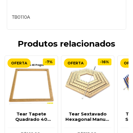
TB0110A
Produtos relacionados
-7%
-16%
Tear Tapete
Tear Sextavado
Te
Quadrado 40
Hexagonal Manual
Se
Prego por lado
Tear De Prego 04
Plá
Premium brinde
pçs Premium
br