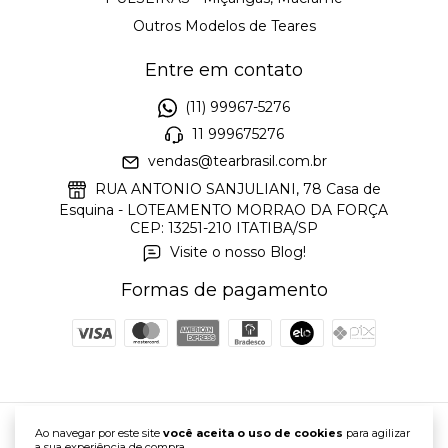
Outros Modelos de Teares
Entre em contato
(11) 99967-5276
11 999675276
vendas@tearbrasil.com.br
RUA ANTONIO SANJULIANI, 78 Casa de
Esquina - LOTEAMENTO MORRAO DA FORÇA
CEP: 13251-210 ITATIBA/SP
Visite o nosso Blog!
Formas de pagamento
Ao navegar por este site
você aceita o uso de cookies
para agilizar
Tear Manual - Loja Tear Brasil
a sua experiência de compra.