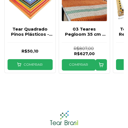
Tear Quadrado
03 Teares
Tea
Pinos Plásticos -
Pegloom 35 cm (
Reg
escolha a medida
72 pinos G + 108
pinos P )
R$807,00
R$50,10
R$627,00
COMPRAR
COMPRAR