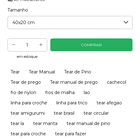
Tamanho
em estoque
Tear
Tear Manual
Tear de Pino
Tear de prego
Tear manual de prego
cachecol
fio de nylon
fios de malha
lao
linha para croche
linha para trico
tear afegao
tear amigurumi
tear brasil
tear circular
tear la
tear manta
tear manual de pino
tear para croche
tear para fazer