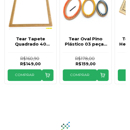
Tear Tapete
Tear Oval Pino
Te
Quadrado 40
Plástico 03 peças
Hex
Prego por lado
Premium Brinde
Tea
Premium brinde
Agulha
p
R$160,90
R$178,00
agulha
R$149,00
R$159,00
COMPRAR
COMPRAR
C