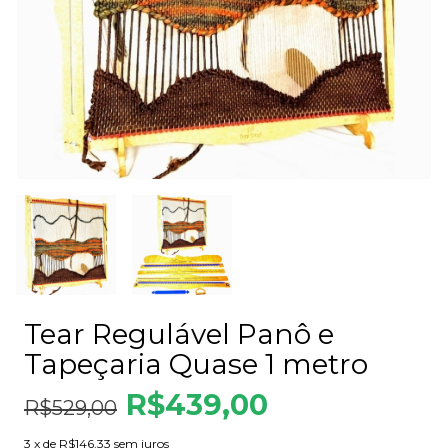
Tear Regulável Panô e
Tapeçaria Quase 1 metro
R$439,00
R$529,00
3
x de
R$146,33
sem juros