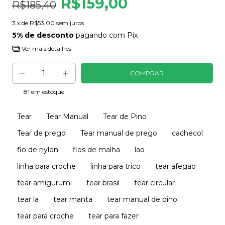
R$159,00
R$185,40
3
x de
R$53,00
sem juros
5% de desconto
pagando com Pix
Ver mais detalhes
81
em estoque
Tear
Tear Manual
Tear de Pino
Tear de prego
Tear manual de prego
cachecol
fio de nylon
fios de malha
lao
linha para croche
linha para trico
tear afegao
tear amigurumi
tear brasil
tear circular
tear la
tear manta
tear manual de pino
tear para croche
tear para fazer