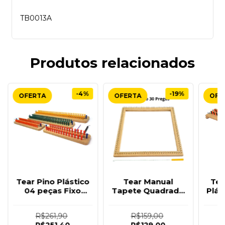
TB0013A
Produtos relacionados
-4%
-19%
Tear Pino Plástico
Tear Manual
Tea
04 peças Fixo
Tapete Quadrado
Plás
Premium Brinde
30 Pregos Brinde
Tric
Agulhas
Agulha Gancho
R$261,90
R$159,00