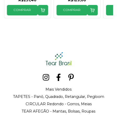
R$251,40
R$129,00
COMPRAR
COMPRAR
C
Mais Vendidos
TAPETES - Panô, Quadrado, Retangular, Pegloom
CIRCULAR Redondo - Gorros, Meias
TEAR AFEGÃO - Mantas, Bolsas, Roupas