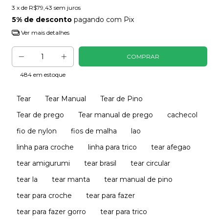
3
x de
R$79,43
sem juros
5% de desconto
pagando com Pix
Ver mais detalhes
484
em estoque
Tear
Tear Manual
Tear de Pino
Tear de prego
Tear manual de prego
cachecol
fio de nylon
fios de malha
lao
linha para croche
linha para trico
tear afegao
tear amigurumi
tear brasil
tear circular
tear la
tear manta
tear manual de pino
tear para croche
tear para fazer
tear para fazer gorro
tear para trico