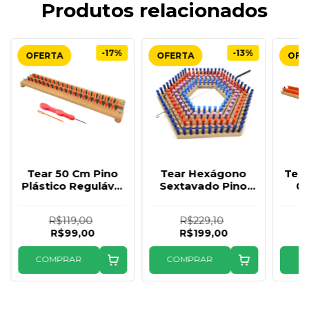
Produtos relacionados
-17%
-13%
Tear 50 Cm Pino
Tear Hexágono
Tear
Plástico Regulável
Sextavado Pino
04
Tricô brinde agulha
Plástico Premium
Pr
brinde agulha
R$119,00
R$229,10
R$99,00
R$199,00
COMPRAR
COMPRAR
C